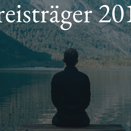
reisträger 20